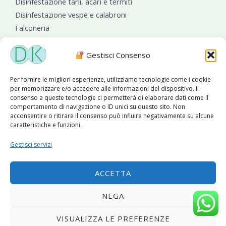
Disinfestazione tarli, acari e termiti
Disinfestazione vespe e calabroni
Falconeria
Sanificazioni ambientali
Gestisci Consenso
Per fornire le migliori esperienze, utilizziamo tecnologie come i cookie
per memorizzare e/o accedere alle informazioni del dispositivo. Il
consenso a queste tecnologie ci permetterà di elaborare dati come il
comportamento di navigazione o ID unici su questo sito. Non
acconsentire o ritirare il consenso può influire negativamente su alcune
caratteristiche e funzioni.
Diseko Group
è sponsor del PISA S.C.
Gestisci servizi
ACCETTA
Copyright © 2026 Diseko Group Srls |
Sitemap
|Sito web
NEGA
sviluppato da
WebSolutionPro
VISUALIZZA LE PREFERENZE
Privacy Policy
|
Cookie Policy