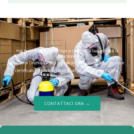
Hai trovato tracce di topi o ratti nella tua attività o
abitazione?
Affidati a Diseko Group per un intervento rapido, sicuro e
certificato. Il primo passo è un sopralluogo gratuito.
CONTATTACI ORA →