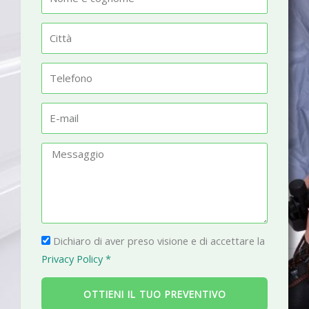
o
m
C
e
i
t
T
t
e
à
l
E
e
-
f
m
M
o
a
e
n
i
s
o
l
s
a
P
g
Dichiaro di aver preso visione e di accettare la
r
g
Privacy Policy *
i
i
v
o
OTTIENI IL TUO PREVENTIVO