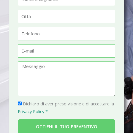
o
m
C
e
i
t
T
t
e
à
l
E
e
-
f
m
M
o
a
e
n
i
s
o
l
s
a
P
g
Dichiaro di aver preso visione e di accettare la
r
g
Privacy Policy *
i
i
v
o
OTTIENI IL TUO PREVENTIVO