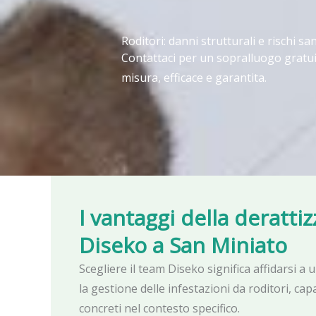
Roditori: danni strutturali e rischi san
Contattaci per un sopralluogo gratui
misura, efficace e garantita.
I vantaggi della deratti
Diseko
a San Miniato
Scegliere il team Diseko significa affidarsi a 
la gestione delle infestazioni da roditori, capa
concreti nel contesto specifico.