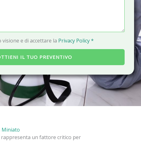
a
i
l
 visione e di accettare la
Privacy Policy *
TTIENI IL TUO PREVENTIVO
n Miniato
i rappresenta un fattore critico per