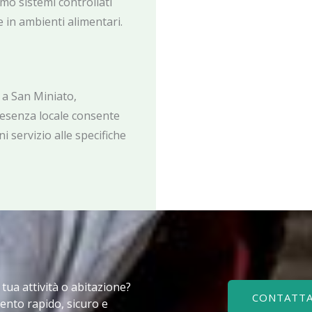
amo sistemi controllati
 in ambienti alimentari.
 a San Miniato,
resenza locale consente
i servizio alle specifiche
a tua attività o abitazione?
CONTATTA
ento rapido, sicuro e