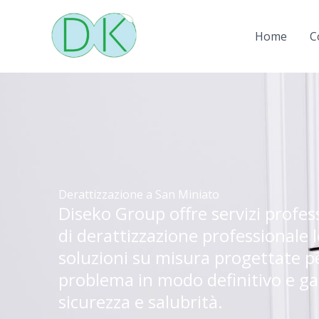
Vai
al
Home
C
contenuto
Derattizzazione a San Miniato
Diseko Group offre servizi profes
di derattizzazione professionale l
soluzioni su misura progettate per
problema in modo definitivo e ga
sicurezza e salubrità.