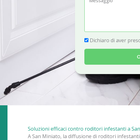
e
e
f
s
o
s
n
a
P
Dichiaro di aver preso
o
g
r
g
O
i
i
v
o
a
c
y
Soluzioni efficaci contro roditori infestanti a Sa
A San Miniato, la diffusione di roditori infestant