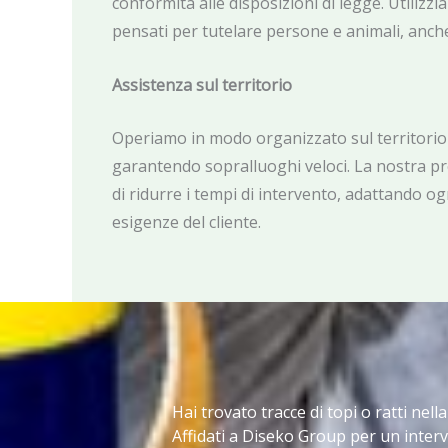
conformità alle disposizioni di legge. Utilizzi
pensati per tutelare persone e animali, anche
Assistenza sul territorio
Operiamo in modo organizzato sul territorio
garantendo sopralluoghi veloci. La nostra p
di ridurre i tempi di intervento, adattando ogn
esigenze del cliente.
Hai trovato tracce di topi o ratti nell
Affidati a Diseko Group per un interv