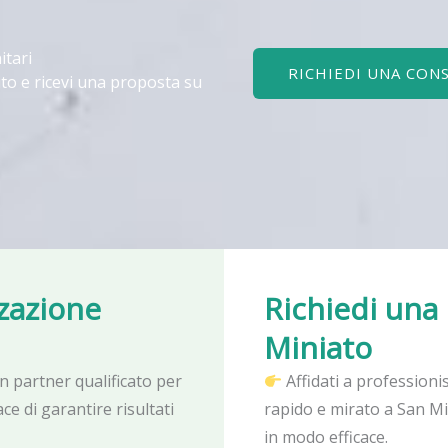
itari
RICHIEDI UNA CON
to e ricevi una proposta su
zzazione
Richiedi una
Miniato
un partner qualificato per
Affidati a professioni
ce di garantire risultati
rapido e mirato a San Mi
in modo efficace.