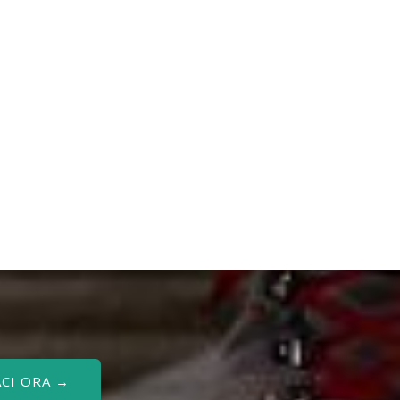
CI ORA →