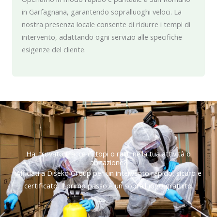
in Garfagnana, garantendo sopralluoghi veloci. La
nostra presenza locale consente di ridurre i tempi di
intervento, adattando ogni servizio alle specifiche
esigenze del cliente.
Hai trovato tracce di topi o ratti nella tua attività o
abitazione?
Affidati a Diseko Group per un intervento rapido, sicuro e
certificato. Il primo passo è un sopralluogo gratuito.