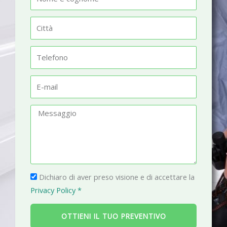
o
m
C
e
i
t
T
t
e
à
l
E
e
-
f
m
M
o
a
e
n
i
s
o
l
s
a
P
g
Dichiaro di aver preso visione e di accettare la
r
g
Privacy Policy *
i
i
v
o
OTTIENI IL TUO PREVENTIVO