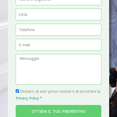
o
m
C
e
i
t
T
t
e
à
l
E
e
-
f
m
M
o
a
e
n
i
s
o
l
s
a
P
g
Dichiaro di aver preso visione e di accettare la
r
g
Privacy Policy *
i
i
v
o
OTTIENI IL TUO PREVENTIVO