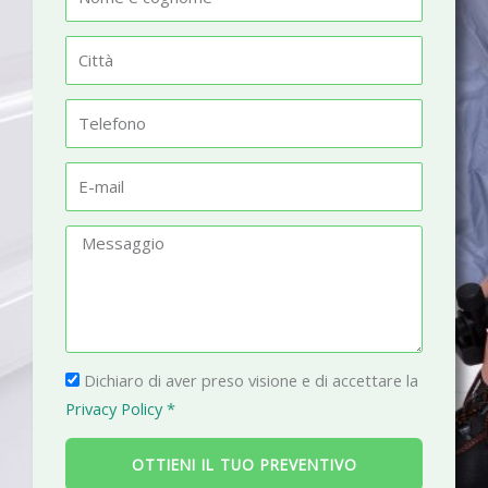
o
m
C
e
i
t
T
t
e
à
l
E
e
-
f
m
M
o
a
e
n
i
s
o
l
s
a
P
g
Dichiaro di aver preso visione e di accettare la
r
g
Privacy Policy *
i
i
v
o
OTTIENI IL TUO PREVENTIVO