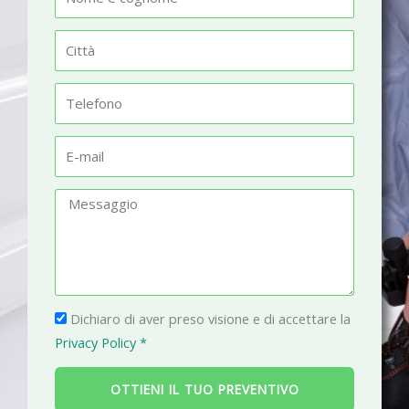
o
m
C
e
i
t
T
t
e
à
l
E
e
-
f
m
M
o
a
e
n
i
s
o
l
s
a
P
g
Dichiaro di aver preso visione e di accettare la
r
g
Privacy Policy *
i
i
v
o
OTTIENI IL TUO PREVENTIVO