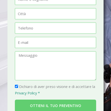
o
m
C
e
i
t
T
t
e
à
l
E
e
-
f
m
M
o
a
e
n
i
s
o
l
s
a
P
g
Dichiaro di aver preso visione e di accettare la
r
g
Privacy Policy *
i
i
v
o
OTTIENI IL TUO PREVENTIVO