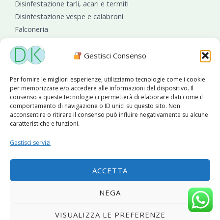
Disinfestazione tarli, acari e termiti
Disinfestazione vespe e calabroni
Falconeria
Sanificazioni ambientali
Gestisci Consenso
Per fornire le migliori esperienze, utilizziamo tecnologie come i cookie
per memorizzare e/o accedere alle informazioni del dispositivo. Il
consenso a queste tecnologie ci permetterà di elaborare dati come il
comportamento di navigazione o ID unici su questo sito. Non
acconsentire o ritirare il consenso può influire negativamente su alcune
caratteristiche e funzioni.
Diseko Group
è sponsor del PISA S.C.
Gestisci servizi
ACCETTA
Copyright © 2026 Diseko Group Srls |
Sitemap
|Sito web
NEGA
sviluppato da
WebSolutionPro
VISUALIZZA LE PREFERENZE
Privacy Policy
|
Cookie Policy