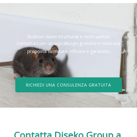
Roditori: danni strutturali e rischi sanitari
Contattaci per un sopralluogo gratuito e ricevi una
proposta su misura, efficace e garantita.
RICHIEDI UNA CONSULENZA GRATUITA
Contatta Diseko Group
a