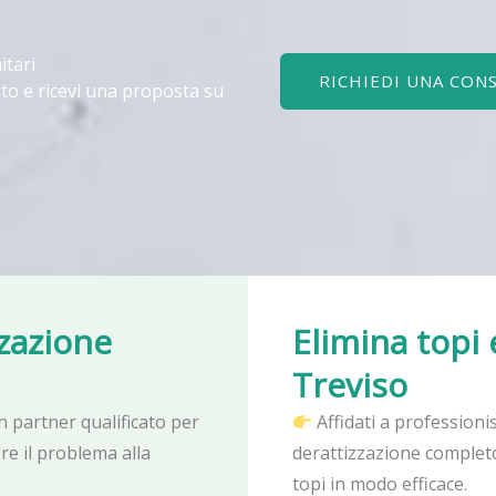
itari
RICHIEDI UNA CON
to e ricevi una proposta su
zzazione
Elimina topi 
Treviso
n partner qualificato per
Affidati a professioni
ere il problema alla
derattizzazione completo
topi in modo efficace.