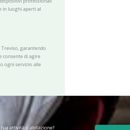
 dispositivi professionali
 in luoghi aperti al
a Treviso, garantendo
e consente di agire
 ogni servizio alle
a tua attività o abitazione?