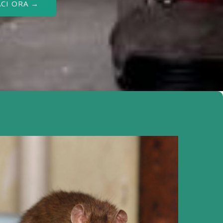
CI ORA →