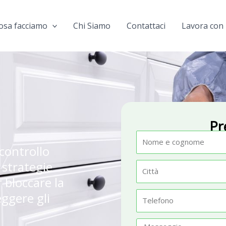
osa facciamo
Chi Siamo
Contattaci
Lavora con 
Pr
N
controllo
o
 strategie
m
C
 bloccare la
e
i
t
eggere gli
T
t
e
à
l
M