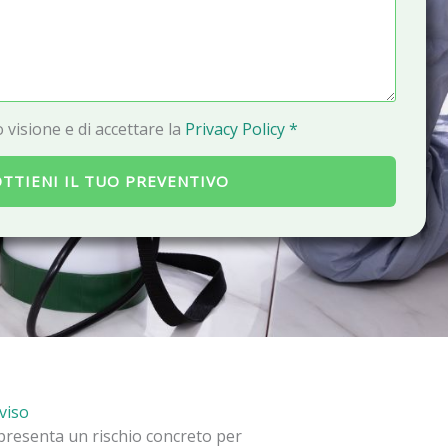
a
i
l
 visione e di accettare la
Privacy Policy *
TTIENI IL TUO PREVENTIVO
eviso
appresenta un rischio concreto per