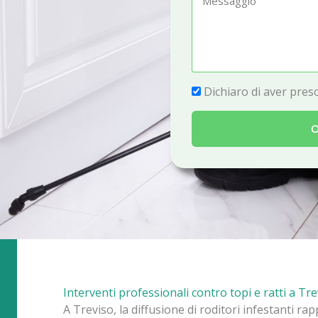
e
e
f
s
o
s
n
a
P
Dichiaro di aver preso
o
g
r
g
O
i
i
v
o
a
c
y
Interventi professionali contro topi e ratti a Tr
A Treviso, la diffusione di roditori infestanti r