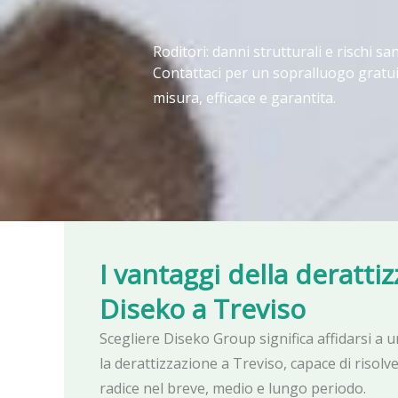
Roditori: danni strutturali e rischi san
Contattaci per un sopralluogo gratui
misura, efficace e garantita.
I vantaggi della deratti
Diseko
a Treviso
Scegliere Diseko Group significa affidarsi a u
la derattizzazione a Treviso, capace di risolv
radice nel breve, medio e lungo periodo.