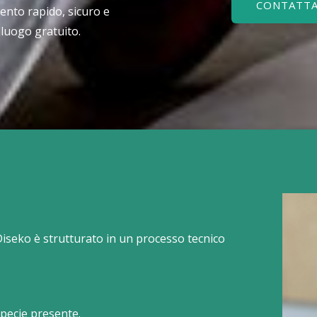
CONTATTA
ento rapido, sicuro e
lluogo gratuito.
 Diseko è strutturato in un processo tecnico
specie presente.