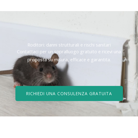
Roditori: danni strutturali e rischi sanitari
Contattaci per un sopralluogo gratuito e ricevi una
proposta su misura, efficace e garantita.
RICHIEDI UNA CONSULENZA GRATUITA