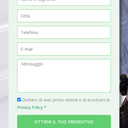
o
m
C
e
i
t
T
t
e
à
l
E
e
-
f
m
M
o
a
e
n
i
s
o
l
s
a
P
g
Dichiaro di aver preso visione e di accettare la
r
g
Privacy Policy *
i
i
v
o
OTTIENI IL TUO PREVENTIVO