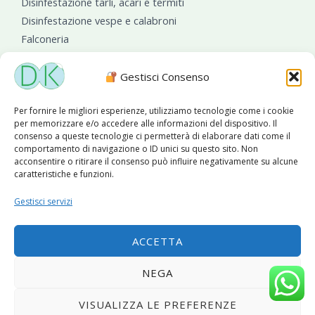
Disinfestazione tarli, acari e termiti
Disinfestazione vespe e calabroni
Falconeria
Sanificazioni ambientali
Gestisci Consenso
Per fornire le migliori esperienze, utilizziamo tecnologie come i cookie
per memorizzare e/o accedere alle informazioni del dispositivo. Il
consenso a queste tecnologie ci permetterà di elaborare dati come il
comportamento di navigazione o ID unici su questo sito. Non
acconsentire o ritirare il consenso può influire negativamente su alcune
caratteristiche e funzioni.
Diseko Group
è sponsor del PISA S.C.
Gestisci servizi
ACCETTA
Copyright © 2026 Diseko Group Srls |
Sitemap
|Sito web
NEGA
sviluppato da
WebSolutionPro
VISUALIZZA LE PREFERENZE
Privacy Policy
|
Cookie Policy