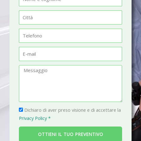
o
m
C
e
i
t
T
t
e
à
l
E
e
-
f
m
M
o
a
e
n
i
s
o
l
s
a
P
g
Dichiaro di aver preso visione e di accettare la
r
g
Privacy Policy *
i
i
v
o
OTTIENI IL TUO PREVENTIVO