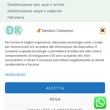
Disinfestazione tarli, acari e termiti
Disinfestazione vespe e calabroni
Falconeria
Sanificazioni ambientali
Gestisci Consenso
Per fornire le migliori esperienze, utilizziamo tecnologie come i cookie
per memorizzare e/o accedere alle informazioni del dispositivo. Il
consenso a queste tecnologie ci permetterà di elaborare dati come il
comportamento di navigazione o ID unici su questo sito. Non
acconsentire o ritirare il consenso può influire negativamente su alcune
caratteristiche e funzioni.
Diseko Group
è sponsor del PISA S.C.
Gestisci servizi
ACCETTA
Copyright © 2026 Diseko Group Srls |
Sitemap
|Sito web
NEGA
sviluppato da
WebSolutionPro
VISUALIZZA LE PREFERENZE