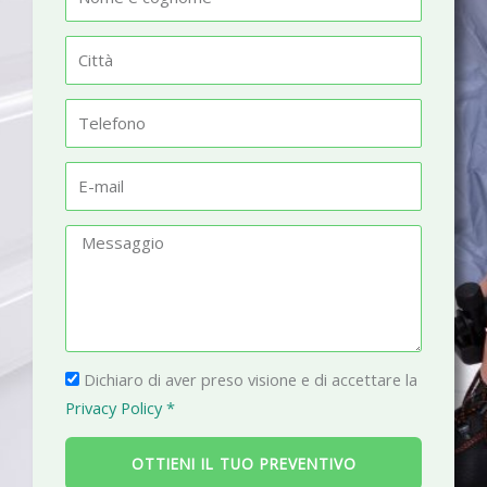
o
m
C
e
i
t
T
t
e
à
l
E
e
-
f
m
M
o
a
e
n
i
s
o
l
s
a
P
g
Dichiaro di aver preso visione e di accettare la
r
g
Privacy Policy *
i
i
v
o
OTTIENI IL TUO PREVENTIVO