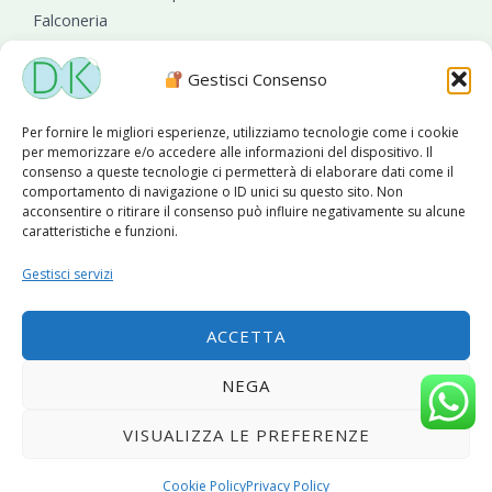
Falconeria
Sanificazioni ambientali
Gestisci Consenso
Per fornire le migliori esperienze, utilizziamo tecnologie come i cookie
per memorizzare e/o accedere alle informazioni del dispositivo. Il
consenso a queste tecnologie ci permetterà di elaborare dati come il
comportamento di navigazione o ID unici su questo sito. Non
acconsentire o ritirare il consenso può influire negativamente su alcune
caratteristiche e funzioni.
Diseko Group
è sponsor del PISA S.C.
Gestisci servizi
ACCETTA
Copyright © 2026 Diseko Group Srls |
Sitemap
|Sito web
NEGA
sviluppato da
WebSolutionPro
VISUALIZZA LE PREFERENZE
Privacy Policy
|
Cookie Policy
Cookie Policy
Privacy Policy