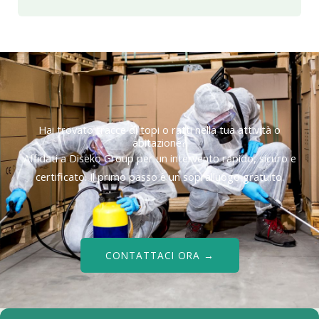
Hai trovato tracce di topi o ratti nella tua attività o
abitazione?
Affidati a Diseko Group per un intervento rapido, sicuro e
certificato. Il primo passo è un sopralluogo gratuito.
CONTATTACI ORA →