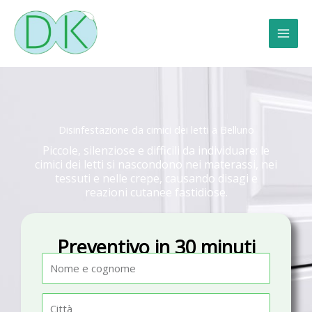
Vai
al
contenuto
Disinfestazione da cimici dei letti a Belluno
Piccole, silenziose e difficili da individuare: le
cimici dei letti si nascondono nei materassi, nei
tessuti e nelle crepe, causando disagi e
reazioni cutanee fastidiose.
Preventivo in 30 minuti
N
o
m
C