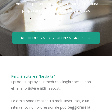
Contattaci per un sopralluogo gratuito e ricevi una
proposta su misura, efficace e garantita.
RICHIEDI UNA CONSULENZA GRATUITA
Perché evitare il “fai da te”
I prodotti spray e i rimedi casalinghi spesso non
eliminano
uova e nidi
nascosti.
Le cimici sono resistenti a molti insetticidi, e un
intervento non professionale può
peggiorare la