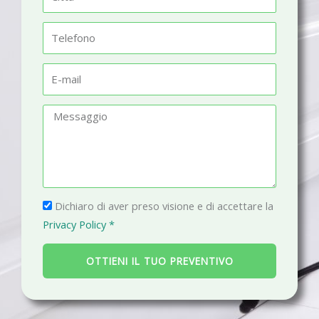
e
i
t
T
t
e
à
l
E
e
-
f
m
M
o
a
e
n
i
s
o
l
s
a
P
g
Dichiaro di aver preso visione e di accettare la
r
g
Privacy Policy *
i
i
v
o
OTTIENI IL TUO PREVENTIVO
a
c
y