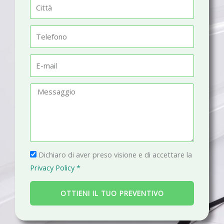
C
e
i
t
T
t
e
à
l
E
e
-
f
m
M
o
a
e
n
i
s
o
l
s
a
P
g
Dichiaro di aver preso visione e di accettare la
r
g
Privacy Policy *
i
i
v
o
OTTIENI IL TUO PREVENTIVO
a
c