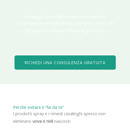
Proteggi il tuo edificio dalle cimici dei letti
Contattaci per un sopralluogo gratuito e ricevi una
proposta su misura, efficace e garantita.
RICHIEDI UNA CONSULENZA GRATUITA
Perché evitare il “fai da te”
I prodotti spray e i rimedi casalinghi spesso non
eliminano
uova e nidi
nascosti.