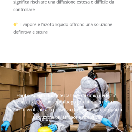
significa rischiare una diffusione estesa e difficile da
controllare
.
Il vapore e l’azoto liquido offrono una soluzione
definitiva e sicura!
Hai il sospetto di un’infestazione da cimici dei letti?
Contattaci per un sopralluogo gratuito. Un nostro
esperto verificherà la presenza di infestanti e ti proporrà
la soluzione più efficace e risolutiva.