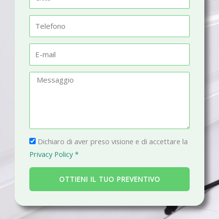
e
i
t
T
t
e
à
l
E
e
-
f
m
M
o
a
e
n
i
s
o
l
s
a
P
g
Dichiaro di aver preso visione e di accettare la
r
g
Privacy Policy *
i
i
v
o
OTTIENI IL TUO PREVENTIVO
a
c
y