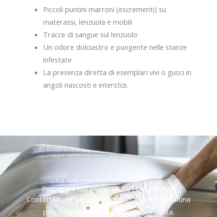
Piccoli puntini marroni (escrementi) su
materassi, lenzuola e mobili
Tracce di sangue sul lenzuolo
Un odore dolciastro e pungente nelle stanze
infestate
La presenza diretta di esemplari vivi o gusci in
angoli nascosti e interstizi.
Proteggi il tuo edificio dalle cimici dei letti
Contattaci per un sopralluogo gratuito e ricevi una
proposta su misura, efficace e garantita.