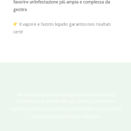
favorire un’infestazione più ampia e complessa da
gestire
.
Il vapore e l’azoto liquido garantiscono risultati
certi!
Hai il sospetto di un’infestazione da cimici dei letti?
Contattaci per un sopralluogo gratuito. Un nostro
esperto verificherà la presenza di infestanti e ti proporrà
la soluzione più efficace e risolutiva.