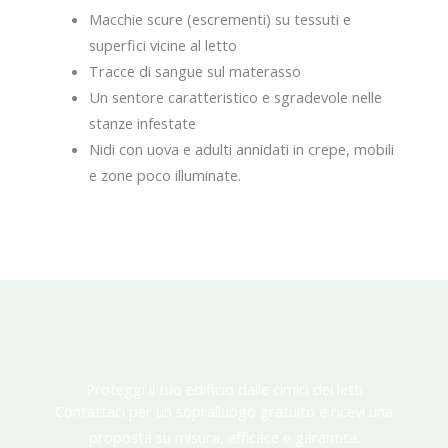
Macchie scure (escrementi) su tessuti e
superfici vicine al letto
Tracce di sangue sul materasso
Un sentore caratteristico e sgradevole nelle
stanze infestate
Nidi con uova e adulti annidati in crepe, mobili
e zone poco illuminate.
Proteggi il tuo edificio dalle cimici dei letti
Contattaci per un sopralluogo gratuito e ricevi una
proposta su misura, efficace e garantita.