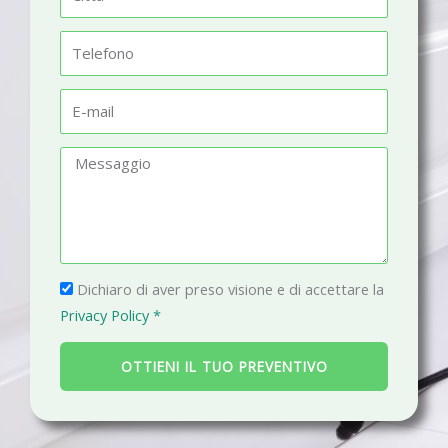
e
i
t
T
t
e
à
l
E
e
-
f
m
M
o
a
e
n
i
s
o
l
s
a
P
g
Dichiaro di aver preso visione e di accettare la
r
g
Privacy Policy *
i
i
v
o
OTTIENI IL TUO PREVENTIVO
a
c
y