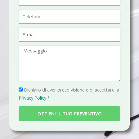
e
i
t
T
t
e
à
l
E
e
-
f
m
M
o
a
e
n
i
s
o
l
s
a
P
g
Dichiaro di aver preso visione e di accettare la
r
g
Privacy Policy *
i
i
v
o
OTTIENI IL TUO PREVENTIVO
a
c
y