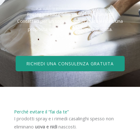
Proteggi il tuo edificio dalle cimici dei letti
Contattaci per un sopralluogo gratuito e ricevi una
proposta su misura, efficace e garantita.
RICHIEDI UNA CONSULENZA GRATUITA
Perché evitare il “fai da te”
I prodotti spray e i rimedi casalinghi spesso non
eliminano
uova e nidi
nascosti.