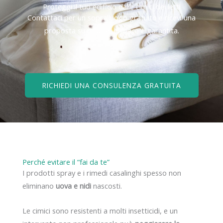
Proteggi il tuo edificio dalle cimici dei letti
Contattaci per un sopralluogo gratuito e ricevi una
proposta su misura, efficace e garantita.
RICHIEDI UNA CONSULENZA GRATUITA
Perché evitare il “fai da te”
I prodotti spray e i rimedi casalinghi spesso non
eliminano
uova e nidi
nascosti.
Le cimici sono resistenti a molti insetticidi, e un