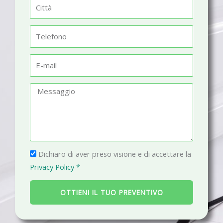
C
e
i
t
T
t
e
à
l
E
e
-
f
m
M
o
a
e
n
i
s
o
l
s
a
P
g
Dichiaro di aver preso visione e di accettare la
r
g
Privacy Policy *
i
i
v
o
OTTIENI IL TUO PREVENTIVO
a
c