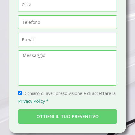
C
e
i
t
T
t
e
à
l
E
e
-
f
m
M
o
a
e
n
i
s
o
l
s
a
P
g
Dichiaro di aver preso visione e di accettare la
r
g
Privacy Policy *
i
i
v
o
OTTIENI IL TUO PREVENTIVO
a
c