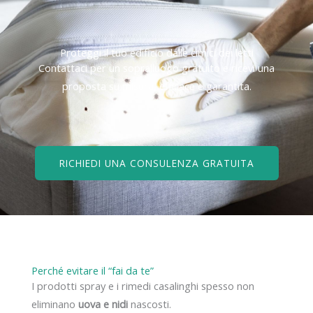
Proteggi il tuo edificio dalle cimici dei letti
Contattaci per un sopralluogo gratuito e ricevi una
proposta su misura, efficace e garantita.
RICHIEDI UNA CONSULENZA GRATUITA
Perché evitare il “fai da te”
I prodotti spray e i rimedi casalinghi spesso non
eliminano
uova e nidi
nascosti.