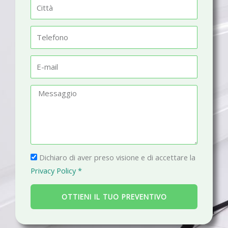
C
e
i
t
T
t
e
à
l
E
e
-
f
m
M
o
a
e
n
i
s
o
l
s
a
P
g
Dichiaro di aver preso visione e di accettare la
r
g
Privacy Policy *
i
i
v
o
OTTIENI IL TUO PREVENTIVO
a
c