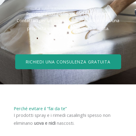
Proteggi il tuo edificio dalle cimici dei letti
Contattaci per un sopralluogo gratuito e ricevi una
proposta su misura, efficace e garantita.
RICHIEDI UNA CONSULENZA GRATUITA
Perché evitare il “fai da te”
I prodotti spray e i rimedi casalinghi spesso non
eliminano
uova e nidi
nascosti.