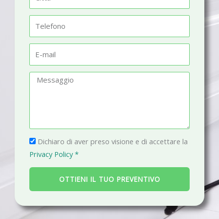
e
i
t
T
t
e
à
l
E
e
-
f
m
M
o
a
e
n
i
s
o
l
s
a
P
g
Dichiaro di aver preso visione e di accettare la
r
g
Privacy Policy *
i
i
v
o
OTTIENI IL TUO PREVENTIVO
a
c
y