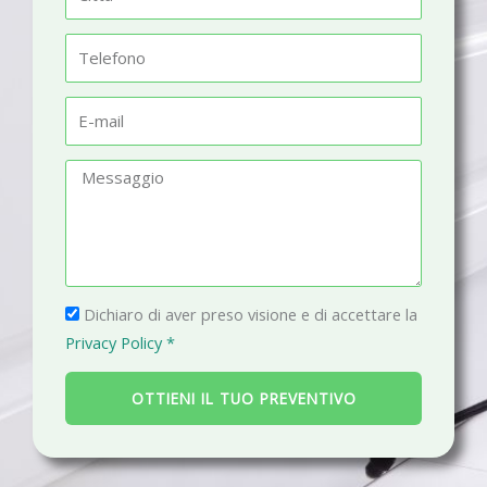
e
i
t
T
t
e
à
l
E
e
-
f
m
M
o
a
e
n
i
s
o
l
s
a
P
g
Dichiaro di aver preso visione e di accettare la
r
g
Privacy Policy *
i
i
v
o
OTTIENI IL TUO PREVENTIVO
a
c
y