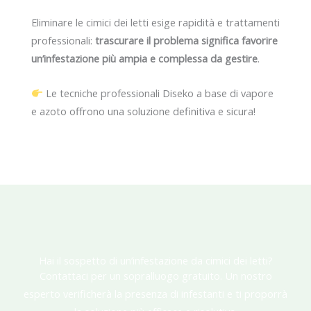
Eliminare le cimici dei letti esige rapidità e trattamenti
professionali:
trascurare il problema significa favorire
un’infestazione più ampia e complessa da gestire
.
Le tecniche professionali Diseko a base di vapore
e azoto offrono una soluzione definitiva e sicura!
Hai il sospetto di un’infestazione da cimici dei letti?
Contattaci per un sopralluogo gratuito. Un nostro
esperto verificherà la presenza di infestanti e ti proporrà