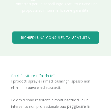
Contattaci per un sopralluogo gratuito e ricevi una
proposta su misura, efficace e garantita.
RICHIEDI UNA CONSULENZA GRATUITA
Perché evitare il “fai da te”
I prodotti spray e i rimedi casalinghi spesso non
eliminano
uova e nidi
nascosti.
Le cimici sono resistenti a molti insetticidi, e un
intervento non professionale può
peggiorare la