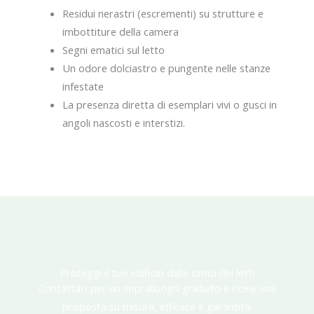
Residui nerastri (escrementi) su strutture e
imbottiture della camera
Segni ematici sul letto
Un odore dolciastro e pungente nelle stanze
infestate
La presenza diretta di esemplari vivi o gusci in
angoli nascosti e interstizi.
Proteggi il tuo edificio dalle cimici dei letti
Contattaci per un sopralluogo gratuito e ricevi una
proposta su misura, efficace e garantita.