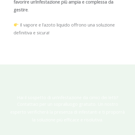
favorire un’infestazione più ampia e complessa da
gestire
.
Il vapore e l’azoto liquido offrono una soluzione
definitiva e sicura!
Hai il sospetto di un’infestazione da cimici dei letti?
Contattaci per un sopralluogo gratuito. Un nostro
esperto verificherà la presenza di infestanti e ti proporrà
la soluzione più efficace e risolutiva.