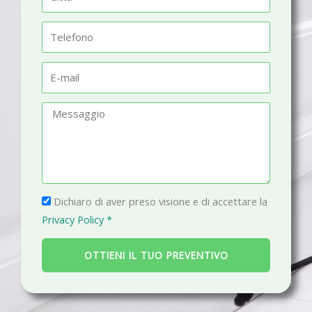
e
i
t
T
t
e
à
l
E
e
-
f
m
M
o
a
e
n
i
s
o
l
s
a
P
g
Dichiaro di aver preso visione e di accettare la
r
g
Privacy Policy *
i
i
v
o
OTTIENI IL TUO PREVENTIVO
a
c
y