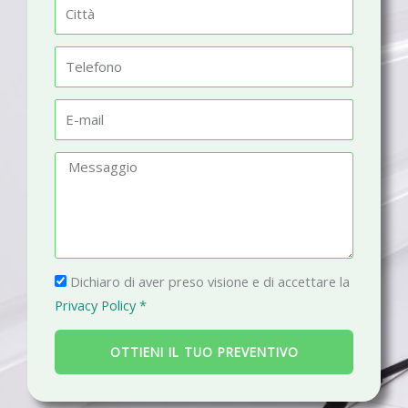
C
e
i
t
T
t
e
à
l
E
e
-
f
m
M
o
a
e
n
i
s
o
l
s
a
P
g
Dichiaro di aver preso visione e di accettare la
r
g
Privacy Policy *
i
i
v
o
OTTIENI IL TUO PREVENTIVO
a
c