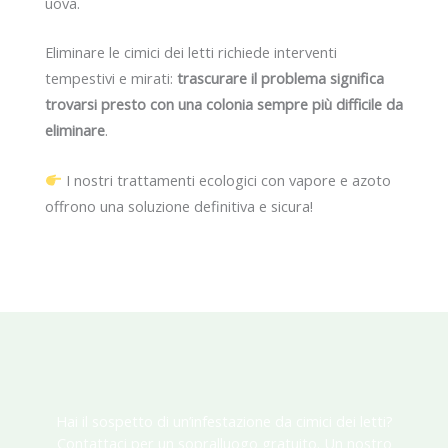
uova.
Eliminare le cimici dei letti richiede interventi
tempestivi e mirati:
trascurare il problema significa
trovarsi presto con una colonia sempre più difficile da
eliminare
.
I nostri trattamenti ecologici con vapore e azoto
offrono una soluzione definitiva e sicura!
Hai il sospetto di un’infestazione da cimici dei letti?
Contattaci per un sopralluogo gratuito. Un nostro