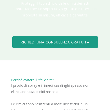
Proteggi il tuo edificio dalle cimici dei letti
Contattaci per un sopralluogo gratuito e ricevi una
proposta su misura, efficace e garantita.
RICHIEDI UNA CONSULENZA GRATUITA
Perché evitare il “fai da te”
I prodotti spray e i rimedi casalinghi spesso non
eliminano
uova e nidi
nascosti.
Le cimici sono resistenti a molti insetticidi, e un