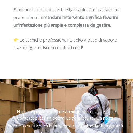
Eliminare le cimici dei letti esige rapidità e trattamenti
professionali:
rimandare l’intervento significa favorire
un’infestazione più ampia e complessa da gestire
.
Le tecniche professionali Diseko a base di vapore
e azoto garantiscono risultati certi!
Hai il sospetto di un’infestazione da cimici dei letti?
Contattaci per un sopralluogo gratuito. Un nostro
esperto verificherà la presenza di infestanti e ti proporrà