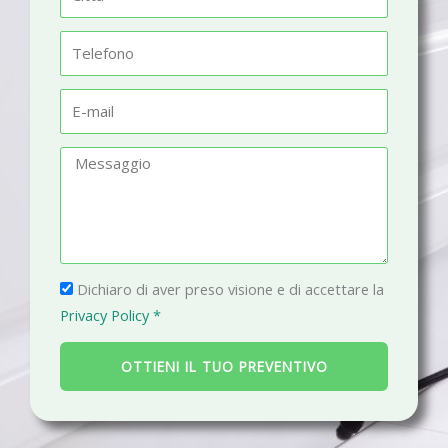
e
i
t
T
t
e
à
l
E
e
-
f
m
M
o
a
e
n
i
s
o
l
s
a
P
g
Dichiaro di aver preso visione e di accettare la
r
g
Privacy Policy *
i
i
v
o
OTTIENI IL TUO PREVENTIVO
a
c
y