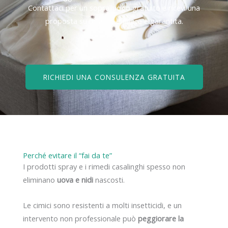
Contattaci per un sopralluogo gratuito e ricevi una
proposta su misura, efficace e garantita.
RICHIEDI UNA CONSULENZA GRATUITA
Perché evitare il “fai da te”
I prodotti spray e i rimedi casalinghi spesso non
eliminano
uova e nidi
nascosti.
Le cimici sono resistenti a molti insetticidi, e un
intervento non professionale può
peggiorare la