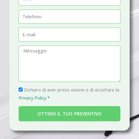
e
i
t
T
t
e
à
l
E
e
-
f
m
M
o
a
e
n
i
s
o
l
s
a
P
g
Dichiaro di aver preso visione e di accettare la
r
g
Privacy Policy *
i
i
v
o
OTTIENI IL TUO PREVENTIVO
a
c
y