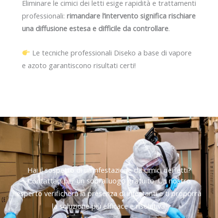
Eliminare le cimici dei letti esige rapidità e trattamenti
professionali:
rimandare l’intervento significa rischiare
una diffusione estesa e difficile da controllare
.
Le tecniche professionali Diseko a base di vapore
e azoto garantiscono risultati certi!
Hai il sospetto di un’infestazione da cimici dei letti?
Contattaci per un sopralluogo gratuito. Un nostro
esperto verificherà la presenza di infestanti e ti proporrà
la soluzione più efficace e risolutiva.