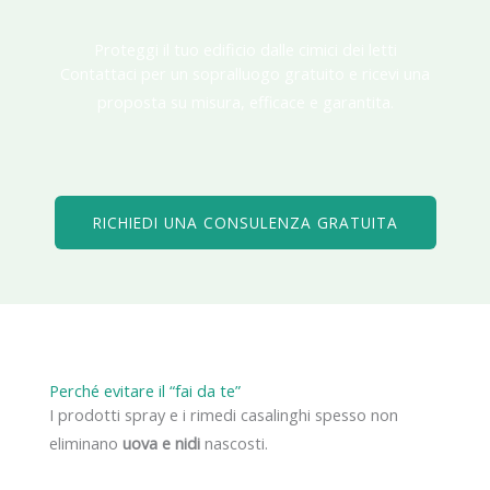
Proteggi il tuo edificio dalle cimici dei letti
Contattaci per un sopralluogo gratuito e ricevi una
proposta su misura, efficace e garantita.
RICHIEDI UNA CONSULENZA GRATUITA
Perché evitare il “fai da te”
I prodotti spray e i rimedi casalinghi spesso non
eliminano
uova e nidi
nascosti.