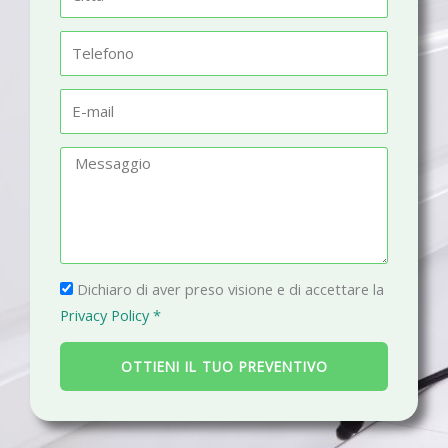
e
i
t
T
t
e
à
l
E
e
-
f
m
M
o
a
e
n
i
s
o
l
s
a
P
g
Dichiaro di aver preso visione e di accettare la
r
g
Privacy Policy *
i
i
v
o
OTTIENI IL TUO PREVENTIVO
a
c
y