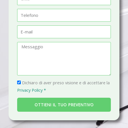
e
i
t
T
t
e
à
l
E
e
-
f
m
M
o
a
e
n
i
s
o
l
s
a
P
g
Dichiaro di aver preso visione e di accettare la
r
g
Privacy Policy *
i
i
v
o
OTTIENI IL TUO PREVENTIVO
a
c
y