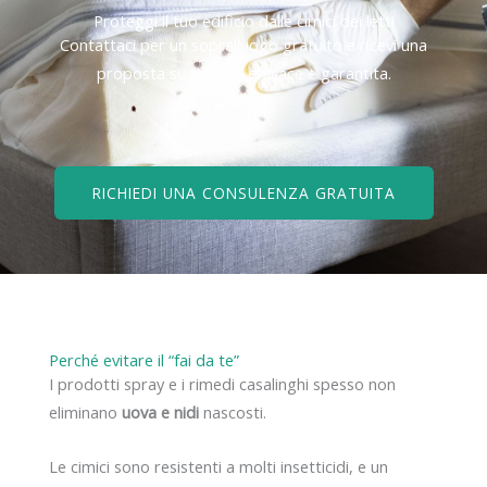
Proteggi il tuo edificio dalle cimici dei letti
Contattaci per un sopralluogo gratuito e ricevi una
proposta su misura, efficace e garantita.
RICHIEDI UNA CONSULENZA GRATUITA
Perché evitare il “fai da te”
I prodotti spray e i rimedi casalinghi spesso non
eliminano
uova e nidi
nascosti.
Le cimici sono resistenti a molti insetticidi, e un