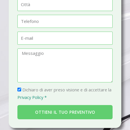
C
e
i
t
T
t
e
à
l
E
e
-
f
m
M
o
a
e
n
i
s
o
l
s
a
P
g
Dichiaro di aver preso visione e di accettare la
r
g
Privacy Policy *
i
i
v
o
OTTIENI IL TUO PREVENTIVO
a
c