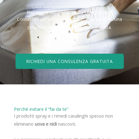
Proteggi il tuo edificio dalle cimici dei letti
Contattaci per un sopralluogo gratuito e ricevi una
proposta su misura, efficace e garantita.
RICHIEDI UNA CONSULENZA GRATUITA
Perché evitare il “fai da te”
I prodotti spray e i rimedi casalinghi spesso non
eliminano
uova e nidi
nascosti.