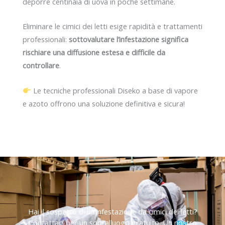
deporre centinaia di uova in poche settimane.
Eliminare le cimici dei letti esige rapidità e trattamenti
professionali:
sottovalutare l’infestazione significa
rischiare una diffusione estesa e difficile da
controllare
.
Le tecniche professionali Diseko a base di vapore
e azoto offrono una soluzione definitiva e sicura!
Hai il sospetto di un’infestazione da cimici dei letti?
Contattaci per un sopralluogo gratuito. Un nostro