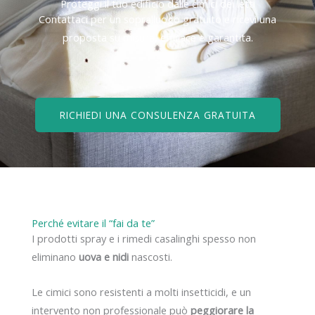
Proteggi il tuo edificio dalle cimici dei letti
Contattaci per un sopralluogo gratuito e ricevi una
proposta su misura, efficace e garantita.
RICHIEDI UNA CONSULENZA GRATUITA
Perché evitare il “fai da te”
I prodotti spray e i rimedi casalinghi spesso non
eliminano
uova e nidi
nascosti.
Le cimici sono resistenti a molti insetticidi, e un
intervento non professionale può
peggiorare la