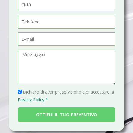
C
e
i
t
T
t
e
à
l
E
e
-
f
m
M
o
a
e
n
i
s
o
l
s
a
P
g
Dichiaro di aver preso visione e di accettare la
r
g
Privacy Policy *
i
i
v
o
OTTIENI IL TUO PREVENTIVO
a
c