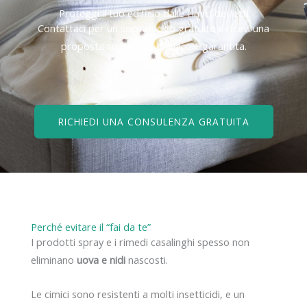
Proteggi il tuo edificio dalle cimici dei letti
Contattaci per un sopralluogo gratuito e ricevi una
proposta su misura, efficace e garantita.
RICHIEDI UNA CONSULENZA GRATUITA
Perché evitare il “fai da te”
I prodotti spray e i rimedi casalinghi spesso non
eliminano
uova e nidi
nascosti.
Le cimici sono resistenti a molti insetticidi, e un