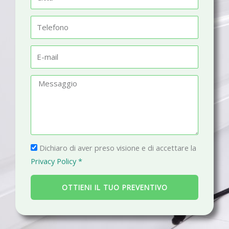
e
i
t
T
t
e
à
l
E
e
-
f
m
M
o
a
e
n
i
s
o
l
s
a
P
g
Dichiaro di aver preso visione e di accettare la
r
g
Privacy Policy *
i
i
v
o
OTTIENI IL TUO PREVENTIVO
a
c
y