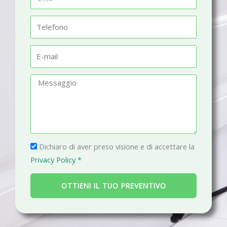
e
i
t
T
t
e
à
l
E
e
-
f
m
M
o
a
e
n
i
s
o
l
s
a
P
g
Dichiaro di aver preso visione e di accettare la
r
g
Privacy Policy *
i
i
v
o
OTTIENI IL TUO PREVENTIVO
a
c
y