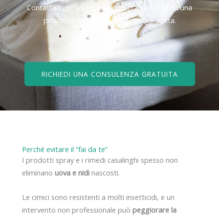
Contattaci per un sopralluogo gratuito e ricevi una
proposta su misura, efficace e garantita.
RICHIEDI UNA CONSULENZA GRATUITA
Perché evitare il “fai da te”
I prodotti spray e i rimedi casalinghi spesso non
eliminano
uova e nidi
nascosti.
Le cimici sono resistenti a molti insetticidi, e un
intervento non professionale può
peggiorare la