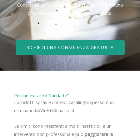
Contattaci per un sopralluogo gratuito e ricevi una
proposta su misura, efficace e garantita.
RICHIEDI UNA CONSULENZA GRATUITA
Perché evitare il “fai da te”
I prodotti spray e i rimedi casalinghi spesso non
eliminano
uova e nidi
nascosti.
Le cimici sono resistenti a molti insetticidi, e un
intervento non professionale può
peggiorare la