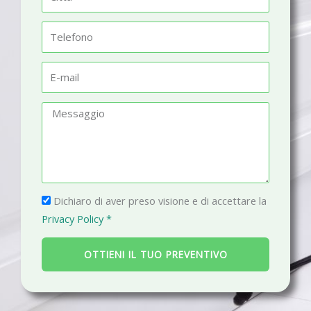
e
i
t
T
t
e
à
l
E
e
-
f
m
M
o
a
e
n
i
s
o
l
s
a
P
g
Dichiaro di aver preso visione e di accettare la
r
g
Privacy Policy *
i
i
v
o
OTTIENI IL TUO PREVENTIVO
a
c
y