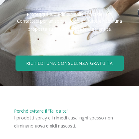
Proteggi il tuo edificio dalle cimici dei letti
Contattaci per un sopralluogo gratuito e ricevi una
proposta su misura, efficace e garantita.
RICHIEDI UNA CONSULENZA GRATUITA
Perché evitare il “fai da te”
I prodotti spray e i rimedi casalinghi spesso non
eliminano
uova e nidi
nascosti.