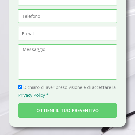
e
i
t
T
t
e
à
l
E
e
-
f
m
M
o
a
e
n
i
s
o
l
s
a
P
g
Dichiaro di aver preso visione e di accettare la
r
g
Privacy Policy *
i
i
v
o
OTTIENI IL TUO PREVENTIVO
a
c
y