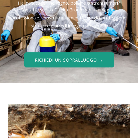
Hai notato fori nel legno, polvere o strani rumori?
Contatta subito Diseko Group per una diagnosi
professionale. I nostri trattamenti ecologici proteggono
strutture e arredi in legno nel tempo.
RICHIEDI UN SOPRALLUOGO →