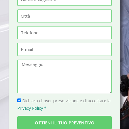
o
m
C
e
i
t
T
t
e
à
l
E
e
-
f
m
M
o
a
e
n
i
s
o
l
s
a
P
g
Dichiaro di aver preso visione e di accettare la
r
g
Privacy Policy *
i
i
v
o
OTTIENI IL TUO PREVENTIVO