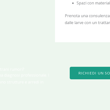
Spazi con materiali
Prenota una consulenza g
dalle larve con un tratt
strani rumori?
RICHIEDI UN 
a diagnosi professionale. I
no strutture e arredi in