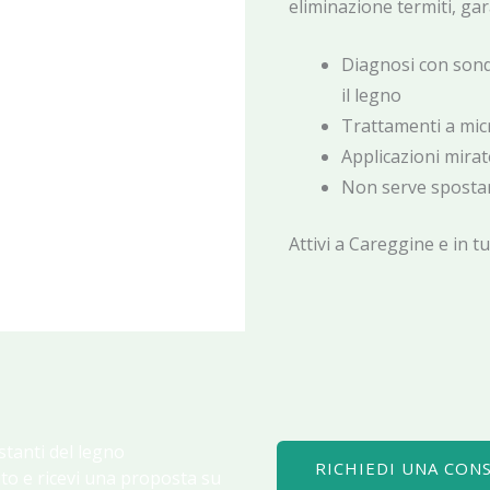
eliminazione termiti, ga
Diagnosi con sond
il legno
Trattamenti a micr
Applicazioni mira
Non serve spostar
Attivi a Careggine e in tu
stanti del legno
RICHIEDI UNA CON
to e ricevi una proposta su