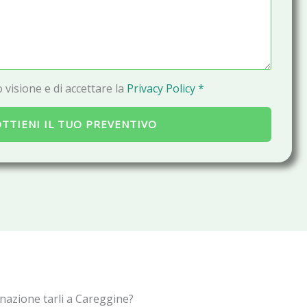
a
i
l
 visione e di accettare la
Privacy Policy *
TTIENI IL TUO PREVENTIVO
inazione tarli a Careggine?