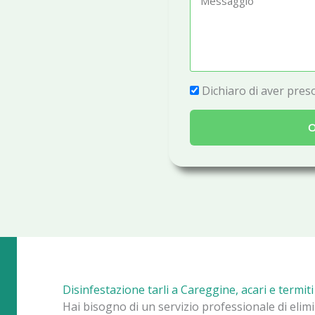
e
e
f
s
o
s
n
a
P
Dichiaro di aver preso
o
g
r
g
O
i
i
v
o
a
c
y
Disinfestazione tarli a Careggine, acari e termiti
Hai bisogno di un servizio professionale di elim