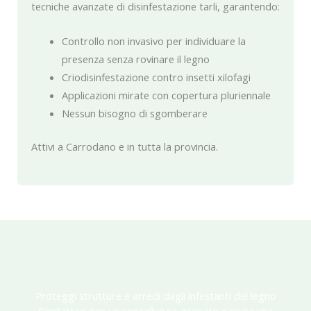
tecniche avanzate di disinfestazione tarli, garantendo:
Controllo non invasivo per individuare la
presenza senza rovinare il legno
Criodisinfestazione contro insetti xilofagi
Applicazioni mirate con copertura pluriennale
Nessun bisogno di sgomberare
Attivi a Carrodano e in tutta la provincia.
Proteggi strutture e arredi dagli infestanti del legno
Contattaci per un sopralluogo gratuito e ricevi una