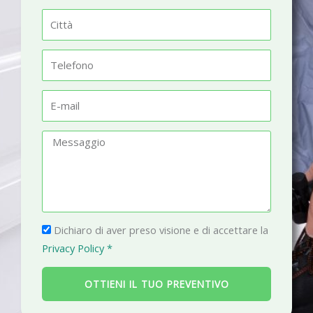
m
C
e
i
t
T
t
e
à
l
E
e
-
f
m
M
o
a
e
n
i
s
o
l
s
a
P
g
Dichiaro di aver preso visione e di accettare la
r
g
Privacy Policy *
i
i
v
o
OTTIENI IL TUO PREVENTIVO
a