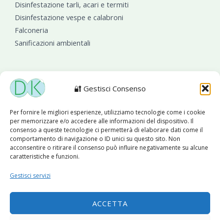
Disinfestazione tarli, acari e termiti
Disinfestazione vespe e calabroni
Falconeria
Sanificazioni ambientali
🔐 Gestisci Consenso
Diseko Group
è sponsor del PISA S.C.
Per fornire le migliori esperienze, utilizziamo tecnologie come i cookie
per memorizzare e/o accedere alle informazioni del dispositivo. Il
consenso a queste tecnologie ci permetterà di elaborare dati come il
comportamento di navigazione o ID unici su questo sito. Non
acconsentire o ritirare il consenso può influire negativamente su alcune
caratteristiche e funzioni.
Copyright © 2026 Diseko Group Srls |
Sitemap
|Sito web
Gestisci servizi
sviluppato da
WebSolutionPro
Privacy Policy
|
Cookie Policy
ACCETTA