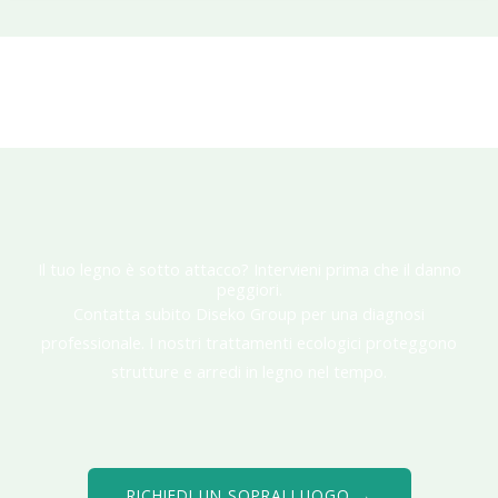
Il tuo legno è sotto attacco? Intervieni prima che il danno
peggiori.
Contatta subito Diseko Group per una diagnosi
professionale. I nostri trattamenti ecologici proteggono
strutture e arredi in legno nel tempo.
RICHIEDI UN SOPRALLUOGO →