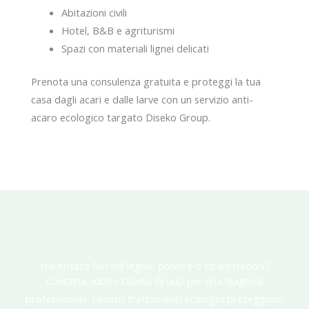
Abitazioni civili
Hotel, B&B e agriturismi
Spazi con materiali lignei delicati
Prenota una consulenza gratuita e proteggi la tua
casa dagli acari e dalle larve con un servizio anti-
acaro ecologico targato Diseko Group.
Hai notato fori nel legno, polvere o strani rumori?
Contatta subito Diseko Group per una diagnosi
professionale. I nostri trattamenti ecologici proteggono