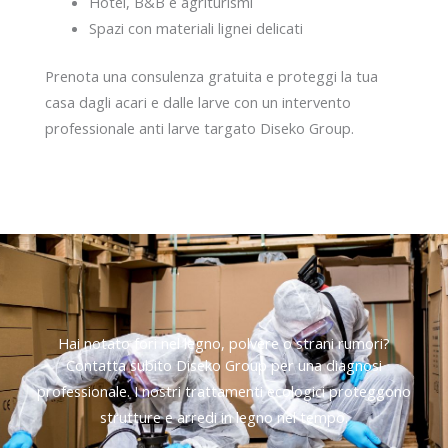
Hotel, B&B e agriturismi
Spazi con materiali lignei delicati
Prenota una consulenza gratuita e proteggi la tua
casa dagli acari e dalle larve con un intervento
professionale anti larve targato Diseko Group.
Hai notato fori nel legno, polvere o strani rumori?
Contatta subito Diseko Group per una diagnosi
professionale. I nostri trattamenti ecologici proteggono
strutture e arredi in legno nel tempo.