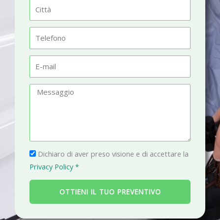
m
C
e
i
t
T
t
e
à
l
E
e
-
f
m
M
o
a
e
n
i
s
o
l
s
a
P
g
Dichiaro di aver preso visione e di accettare la
r
g
Privacy Policy *
i
i
v
o
OTTIENI IL TUO PREVENTIVO
a
c