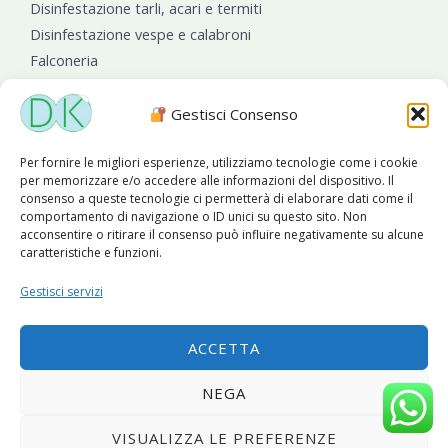
Disinfestazione tarli, acari e termiti
Disinfestazione vespe e calabroni
Falconeria
Sanificazioni ambientali
Gestisci Consenso
Per fornire le migliori esperienze, utilizziamo tecnologie come i cookie
per memorizzare e/o accedere alle informazioni del dispositivo. Il
consenso a queste tecnologie ci permetterà di elaborare dati come il
comportamento di navigazione o ID unici su questo sito. Non
acconsentire o ritirare il consenso può influire negativamente su alcune
caratteristiche e funzioni.
Diseko Group
è sponsor del PISA S.C.
Gestisci servizi
ACCETTA
Copyright © 2026 Diseko Group Srls |
Sitemap
|Sito web
NEGA
sviluppato da
WebSolutionPro
VISUALIZZA LE PREFERENZE
Privacy Policy
|
Cookie Policy