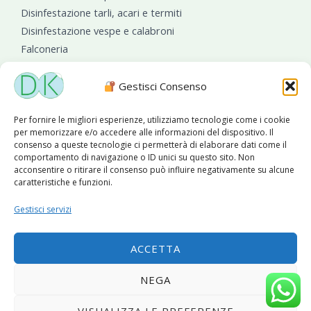
Disinfestazione tarli, acari e termiti
Disinfestazione vespe e calabroni
Falconeria
Sanificazioni ambientali
Gestisci Consenso
Per fornire le migliori esperienze, utilizziamo tecnologie come i cookie
per memorizzare e/o accedere alle informazioni del dispositivo. Il
consenso a queste tecnologie ci permetterà di elaborare dati come il
comportamento di navigazione o ID unici su questo sito. Non
acconsentire o ritirare il consenso può influire negativamente su alcune
caratteristiche e funzioni.
Diseko Group
è sponsor del PISA S.C.
Gestisci servizi
ACCETTA
Copyright © 2026 Diseko Group Srls |
Sitemap
|Sito web
NEGA
sviluppato da
WebSolutionPro
VISUALIZZA LE PREFERENZE