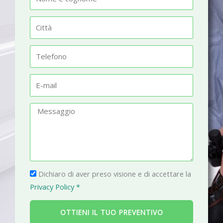
o
m
C
e
i
t
T
t
e
à
l
E
e
-
f
m
M
o
a
e
n
i
s
o
l
s
a
P
g
Dichiaro di aver preso visione e di accettare la
r
g
Privacy Policy *
i
i
v
o
OTTIENI IL TUO PREVENTIVO