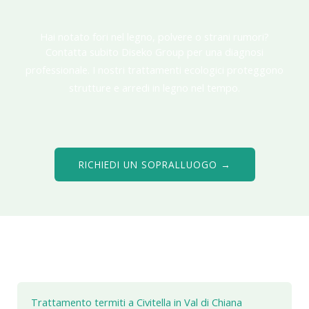
Hai notato fori nel legno, polvere o strani rumori?
Contatta subito Diseko Group per una diagnosi
professionale. I nostri trattamenti ecologici proteggono
strutture e arredi in legno nel tempo.
RICHIEDI UN SOPRALLUOGO →
Trattamento termiti a Civitella in Val di Chiana