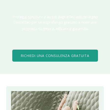
Proteggi strutture e arredi dagli infestanti del legno
Contattaci per un sopralluogo gratuito e ricevi una
proposta su misura, efficace e garantita.
RICHIEDI UNA CONSULENZA GRATUITA