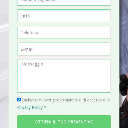
o
m
C
e
i
t
T
t
e
à
l
E
e
-
f
m
M
o
a
e
n
i
s
o
l
s
a
P
g
Dichiaro di aver preso visione e di accettare la
r
g
Privacy Policy *
i
i
v
o
OTTIENI IL TUO PREVENTIVO