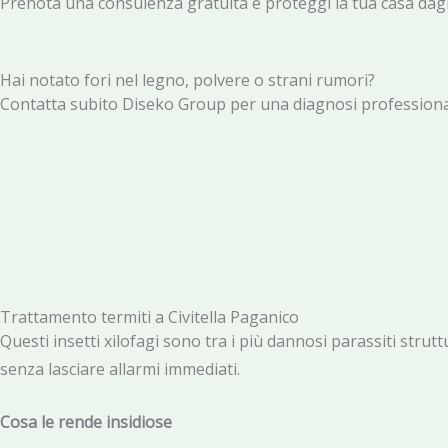
Prenota una consulenza gratuita e proteggi la tua casa dagli
Hai notato fori nel legno, polvere o strani rumori?
Contatta subito Diseko Group per una diagnosi professionale
Trattamento termiti a Civitella Paganico
Questi insetti xilofagi sono tra i più dannosi parassiti strut
senza lasciare allarmi immediati.
Cosa le rende insidiose