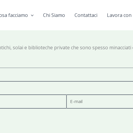
osa facciamo
Chi Siamo
Contattaci
Lavora con 
ichi, solai e biblioteche private che sono spesso minacciati da 
E
-
m
a
i