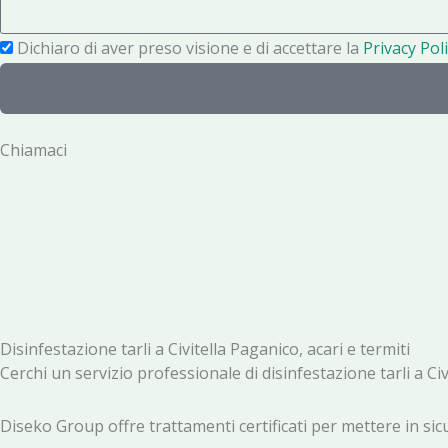
s
o
a
P
Dichiaro di aver preso visione e di accettare la
Privacy Poli
n
g
r
o
g
i
i
v
Chiamaci
o
a
c
y
Disinfestazione tarli a Civitella Paganico, acari e termiti
Cerchi un servizio professionale di disinfestazione tarli a Ci
Diseko Group offre trattamenti certificati per mettere in sicu