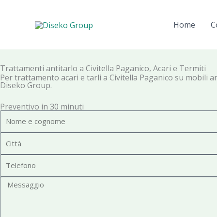
Vai
al
Home
C
contenuto
Trattamenti antitarlo a Civitella Paganico, Acari e Termiti
Per trattamento acari e tarli a Civitella Paganico su mobili ant
Diseko Group.
Preventivo in 30 minuti
N
o
C
m
i
e
T
t
e
t
M
l
à
e
e
s
f