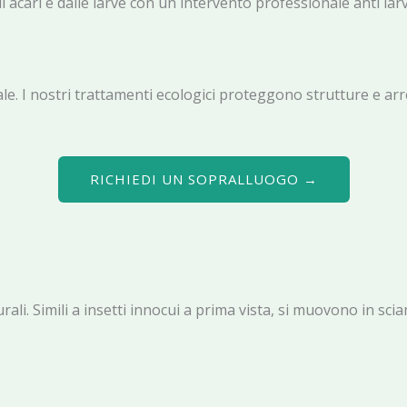
 acari e dalle larve con un intervento professionale anti la
. I nostri trattamenti ecologici proteggono strutture e arr
RICHIEDI UN SOPRALLUOGO →
turali. Simili a insetti innocui a prima vista, si muovono in s