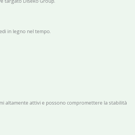
rve targato Diseko Group.
edi in legno nel tempo.
ciami altamente attivi e possono compromettere la stabilità