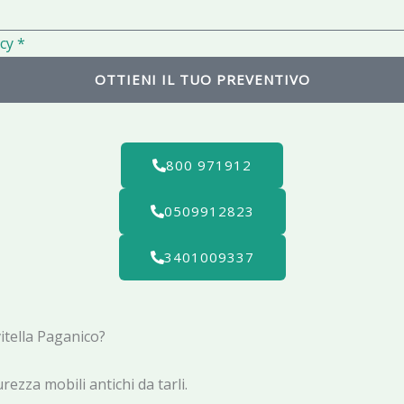
l
cy *
OTTIENI IL TUO PREVENTIVO
800 971912
0509912823
3401009337
vitella Paganico?
rezza mobili antichi da tarli.