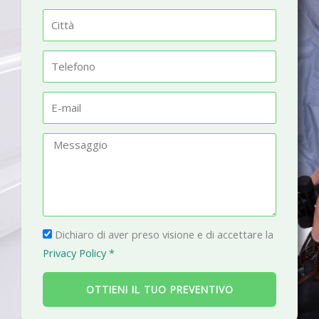
m
C
e
i
t
T
t
e
à
l
E
e
-
f
m
M
o
a
e
n
i
s
o
l
s
a
P
g
Dichiaro di aver preso visione e di accettare la
r
g
Privacy Policy *
i
i
v
o
OTTIENI IL TUO PREVENTIVO
a