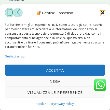
Sanificazioni ambientali
Gestisci Consenso
Per fornire le migliori esperienze, utilizziamo tecnologie come i cookie
per memorizzare e/o accedere alle informazioni del dispositivo. Il
consenso a queste tecnologie ci permetterà di elaborare dati come il
comportamento di navigazione o ID unici su questo sito. Non
acconsentire o ritirare il consenso può influire negativamente su alcune
caratteristiche e funzioni.
Diseko Group
è sponsor del PISA S.C.
Gestisci servizi
ACCETTA
Copyright © 2026 Diseko Group Srls |
Sitemap
|Sito web
NEGA
sviluppato da
WebSolutionPro
VISUALIZZA LE PREFERENZE
Privacy Policy
|
Cookie Policy
Cookie Policy
Privacy Policy