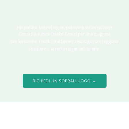
Hai notato fori nel legno, polvere o strani rumori?
Contatta subito Diseko Group per una diagnosi
professionale. I nostri trattamenti ecologici proteggono
strutture e arredi in legno nel tempo.
RICHIEDI UN SOPRALLUOGO →