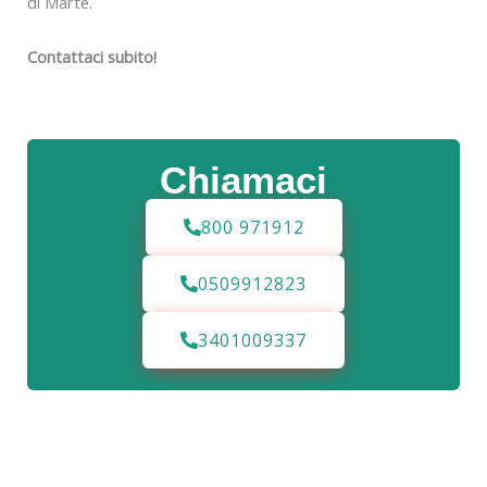
di Marte.
Contattaci subito!
Chiamaci
800 971912
0509912823
3401009337