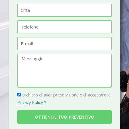
m
C
e
i
t
T
t
e
à
l
E
e
-
f
m
M
o
a
e
n
i
s
o
l
s
a
P
g
Dichiaro di aver preso visione e di accettare la
r
g
Privacy Policy *
i
i
v
o
OTTIENI IL TUO PREVENTIVO
a