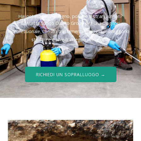
Hai notato fori nel legno, polvere o strani rumori?
Contatta subito Diseko Group per una diagnosi
professionale. I nostri trattamenti ecologici proteggono
strutture e arredi in legno nel tempo.
RICHIEDI UN SOPRALLUOGO →