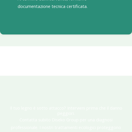
documentazione tecnica certificata.
Il tuo legno è sotto attacco? Intervieni prima che il danno
peggiori.
Contatta subito Diseko Group per una diagnosi
professionale. I nostri trattamenti ecologici proteggono