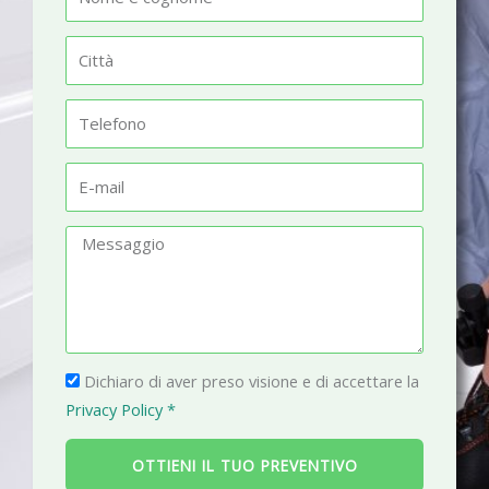
o
m
C
e
i
t
T
t
e
à
l
E
e
-
f
m
M
o
a
e
n
i
s
o
l
s
a
P
g
Dichiaro di aver preso visione e di accettare la
r
g
Privacy Policy *
i
i
v
o
OTTIENI IL TUO PREVENTIVO