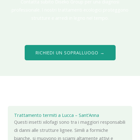
Contatta subito Diseko Group per una diagnosi
professionale. I nostri trattamenti ecologici proteggono
strutture e arredi in legno nel tempo.
RICHIEDI UN SOPRALLUOGO →
Trattamento termiti a Lucca – Sant’Anna
Questi insetti xilofagi sono tra i maggiori responsabili
di danni alle strutture lignee. Simili a formiche
bianche, si muovono in sciami altamente attivi e