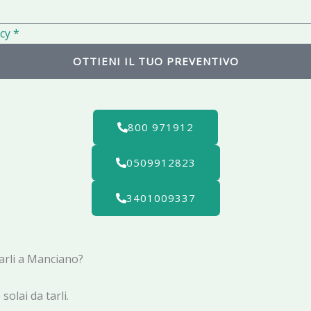
l
cy *
OTTIENI IL TUO PREVENTIVO
800 971912
0509912823
3401009337
tarli a Manciano?
olai da tarli.