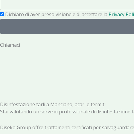
s
o
a
P
Dichiaro di aver preso visione e di accettare la
Privacy Poli
n
g
r
o
g
i
i
v
Chiamaci
o
a
c
y
Disinfestazione tarli a Manciano, acari e termiti
Stai valutando un servizio professionale di disinfestazione 
Diseko Group offre trattamenti certificati per salvaguardare s