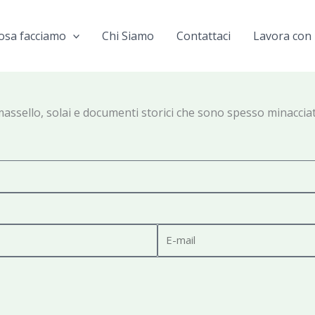
osa facciamo
Chi Siamo
Contattaci
Lavora con 
sello, solai e documenti storici che sono spesso minacciati da 
E
-
m
a
i