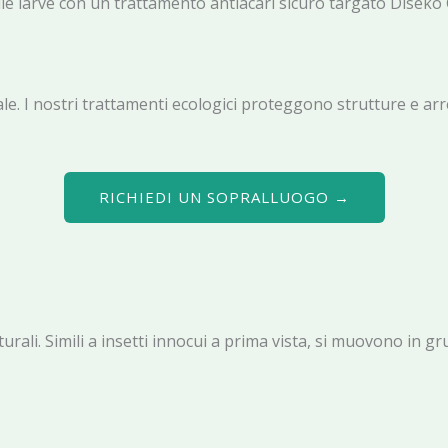
alle larve con un trattamento antiacari sicuro targato Diseko
. I nostri trattamenti ecologici proteggono strutture e arr
RICHIEDI UN SOPRALLUOGO →
tturali. Simili a insetti innocui a prima vista, si muovono in g