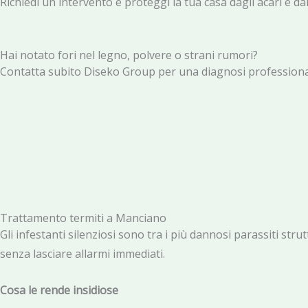
Richiedi un intervento e proteggi la tua casa dagli acari e d
Hai notato fori nel legno, polvere o strani rumori?
Contatta subito Diseko Group per una diagnosi professionale
Trattamento termiti a Manciano
Gli infestanti silenziosi sono tra i più dannosi parassiti stru
senza lasciare allarmi immediati.
Cosa le rende insidiose