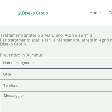
Vai
al
Home
C
contenuto
Trattamenti antitarlo a Manciano, Acari e Termiti
Per trattamento acari e tarli a Manciano su arredi in legno mas
Diseko Group.
Preventivo in 30 minuti
N
o
C
m
i
e
T
t
e
t
M
l
à
e
e
s
f