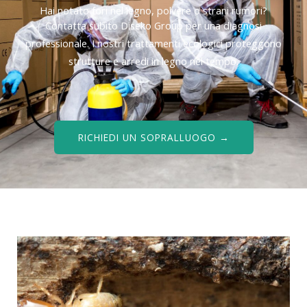
Hai notato fori nel legno, polvere o strani rumori?
Contatta subito Diseko Group per una diagnosi
professionale. I nostri trattamenti ecologici proteggono
strutture e arredi in legno nel tempo.
RICHIEDI UN SOPRALLUOGO →