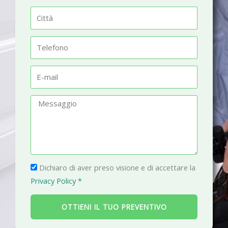
m
C
e
i
t
T
t
e
à
l
E
e
-
f
m
M
o
a
e
n
i
s
o
l
s
a
P
g
Dichiaro di aver preso visione e di accettare la
r
g
Privacy Policy *
i
i
v
o
OTTIENI IL TUO PREVENTIVO
a