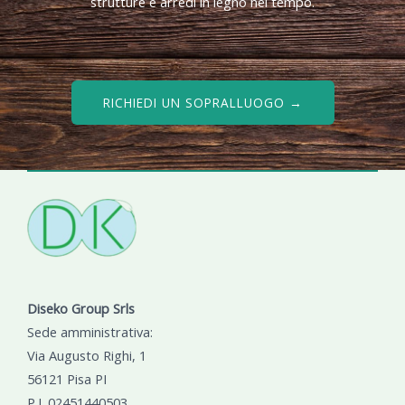
strutture e arredi in legno nel tempo.
RICHIEDI UN SOPRALLUOGO →
Diseko Group Srls
Sede amministrativa:
Via Augusto Righi, 1
56121 Pisa PI
P.I. 02451440503