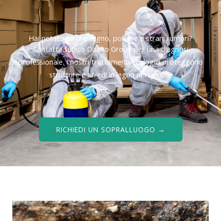
Hai notato fori nel legno, polvere o strani rumori?
Contatta subito Diseko Group per una diagnosi
professionale. I nostri trattamenti ecologici proteggono
strutture e arredi in legno nel tempo.
RICHIEDI UN SOPRALLUOGO →